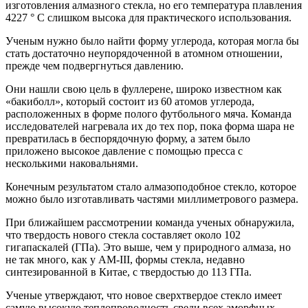
изготовления алмазного стекла, но его температура плавления
4227 ° C слишком высока для практического использования.
Ученым нужно было найти форму углерода, которая могла бы
стать достаточно неупорядоченной в атомном отношении,
прежде чем подвергнуться давлению.
Они нашли свою цель в фуллерене, широко известном как
«бакиболл», который состоит из 60 атомов углерода,
расположенных в форме полого футбольного мяча. Команда
исследователей нагревала их до тех пор, пока форма шара не
превратилась в беспорядочную форму, а затем было
приложено высокое давление с помощью пресса с
несколькими наковальнями.
Конечным результатом стало алмазоподобное стекло, которое
можно было изготавливать частями миллиметрового размера.
При ближайшем рассмотрении команда ученых обнаружила,
что твердость нового стекла составляет около 102
гигапаскалей (ГПа). Это выше, чем у природного алмаза, но
не так много, как у AM-III, формы стекла, недавно
синтезированной в Китае, с твердостью до 113 ГПа.
Ученые утверждают, что новое сверхтвердое стекло имеет
самую высокую теплопроводность среди всех аморфных