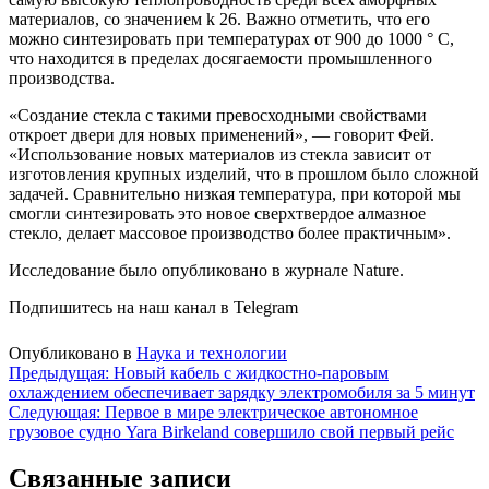
материалов, со значением k 26. Важно отметить, что его
можно синтезировать при температурах от 900 до 1000 ° C,
что находится в пределах досягаемости промышленного
производства.
«Создание стекла с такими превосходными свойствами
откроет двери для новых применений», — говорит Фей.
«Использование новых материалов из стекла зависит от
изготовления крупных изделий, что в прошлом было сложной
задачей. Сравнительно низкая температура, при которой мы
смогли синтезировать это новое сверхтвердое алмазное
стекло, делает массовое производство более практичным».
Исследование было опубликовано в журнале Nature.
Подпишитесь на наш канал в Telegram
Опубликовано в
Наука и технологии
Навигация
Предыдущая:
Новый кабель с жидкостно-паровым
охлаждением обеспечивает зарядку электромобиля за 5 минут
по
Следующая:
Первое в мире электрическое автономное
записям
грузовое судно Yara Birkeland совершило свой первый рейс
Связанные записи