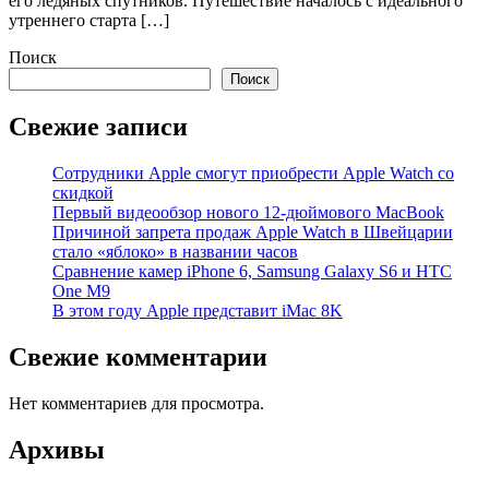
его ледяных спутников. Путешествие началось с идеального
утреннего старта […]
Поиск
Поиск
Свежие записи
Сотрудники Apple смогут приобрести Apple Watch со
скидкой
Первый видеообзор нового 12-дюймового MacBook
Причиной запрета продаж Apple Watch в Швейцарии
стало «яблоко» в названии часов
Cравнение камер iPhone 6, Samsung Galaxy S6 и HTC
One M9
В этом году Apple представит iMac 8K
Свежие комментарии
Нет комментариев для просмотра.
Архивы