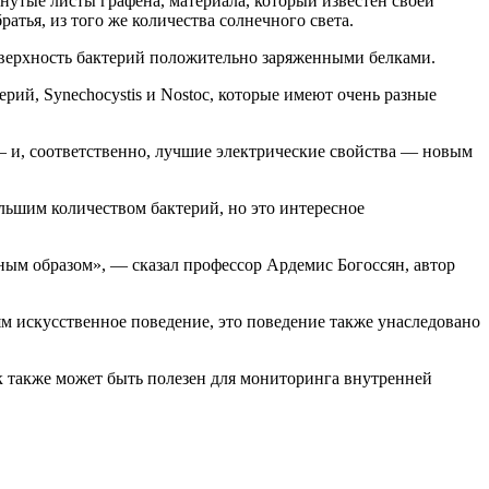
утые листы графена, материала, который известен своей
тья, из того же количества солнечного света.
поверхность бактерий положительно заряженными белками.
рий, Synechocystis и Nostoc, которые имеют очень разные
 — и, соответственно, лучшие электрические свойства — новым
льшим количеством бактерий, но это интересное
нным образом», — сказал профессор Ардемис Богоссян, автор
иям искусственное поведение, это поведение также унаследовано
к также может быть полезен для мониторинга внутренней