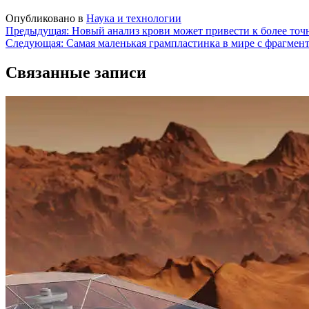
Опубликовано в
Наука и технологии
Навигация
Предыдущая:
Новый анализ крови может привести к более точ
Следующая:
Самая маленькая грампластинка в мире с фрагмен
по
записям
Связанные записи