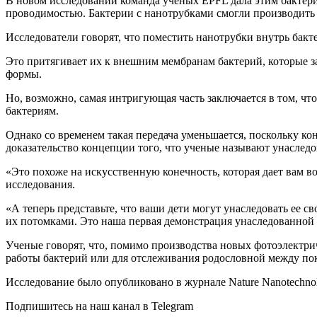
В новом исследовании команда ученых EPFL дала этим бактери
проводимостью. Бактерии с нанотрубками смогли производить в
Исследователи говорят, что поместить нанотрубки внутрь бакт
Это притягивает их к внешним мембранам бактерий, которые за
формы.
Но, возможно, самая интригующая часть заключается в том, чт
бактериям.
Однако со временем такая передача уменьшается, поскольку ко
доказательство концепции того, что ученые называют унаслед
«Это похоже на искусственную конечность, которая дает вам в
исследования.
«А теперь представьте, что ваши дети могут унаследовать ее с
их потомками. Это наша первая демонстрация унаследованной
Ученые говорят, что, помимо производства новых фотоэлектри
работы бактерий или для отслеживания родословной между по
Исследование было опубликовано в журнале Nature Nanotechno
Подпишитесь на наш канал в Telegram