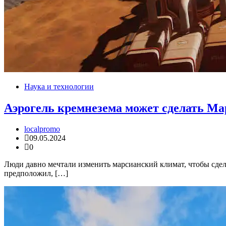
Наука и технологии
Аэрогель кремнезема может сделать М
localpromo
09.05.2024
0
Люди давно мечтали изменить марсианский климат, чтобы сде
предположил, […]