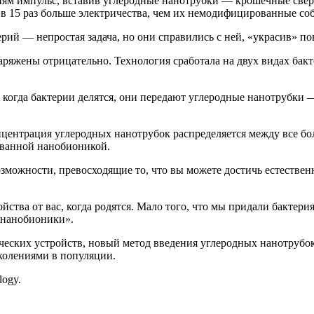
ям импульс, вставив углеродные нанотрубки — крошечные сверн
 15 раз больше электричества, чем их немодифицированные собра
ерий — непростая задача, но они справились с ней, «украсив» 
ряжены отрицательно. Технология сработала на двух видах бакте
о когда бактерии делятся, они передают углеродные нанотрубки
нцентрация углеродных нанотрубок распределяется между все бо
ованной нанобионикой.
озможности, превосходящие то, что вы можете достичь естестве
войства от вас, когда родятся. Мало того, что мы придали бактер
 нанобионики».
ческих устройств, новый метод введения углеродных нанотрубо
колениями в популяции.
logy.