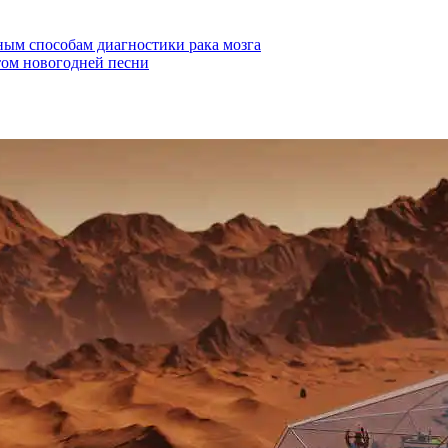
ным способам диагностики рака мозга
том новогодней песни