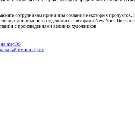
ъяснять сотрудникам принципы создания некоторых продуктов. Н
 условиях анонимности поделились с авторами New York Times н
мпании с произведениями великих художников.
S на macOS
мальный импорт фото