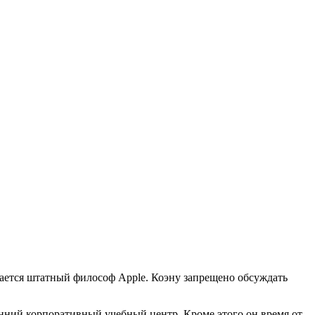
ается штатный философ Apple. Коэну запрещено обсуждать
енний корпоративный учебный центр. Кроме этого он время от