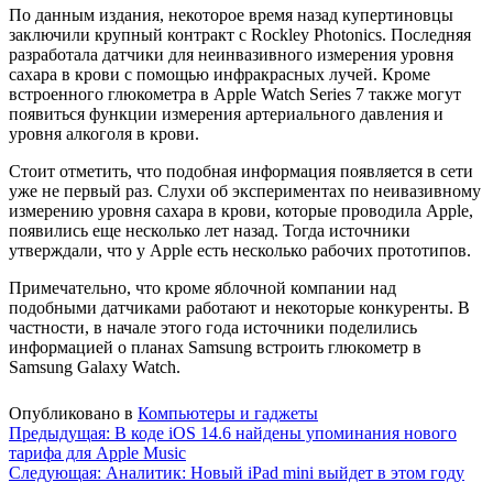
По данным издания, некоторое время назад купертиновцы
заключили крупный контракт с Rockley Photonics. Последняя
разработала датчики для неинвазивного измерения уровня
сахара в крови с помощью инфракрасных лучей. Кроме
встроенного глюкометра в Apple Watch Series 7 также могут
появиться функции измерения артериального давления и
уровня алкоголя в крови.
Стоит отметить, что подобная информация появляется в сети
уже не первый раз. Слухи об экспериментах по неивазивному
измерению уровня сахара в крови, которые проводила Apple,
появились еще несколько лет назад. Тогда источники
утверждали, что у Apple есть несколько рабочих прототипов.
Примечательно, что кроме яблочной компании над
подобными датчиками работают и некоторые конкуренты. В
частности, в начале этого года источники поделились
информацией о планах Samsung встроить глюкометр в
Samsung Galaxy Watch.
Опубликовано в
Компьютеры и гаджеты
Навигация
Предыдущая:
В коде iOS 14.6 найдены упоминания нового
тарифа для Apple Music
по
Следующая:
Аналитик: Новый iPad mini выйдет в этом году