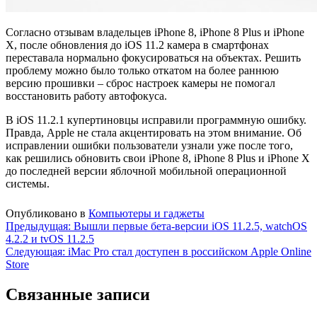
Согласно отзывам владельцев iPhone 8, iPhone 8 Plus и iPhone
X, после обновления до iOS 11.2 камера в смартфонах
переставала нормально фокусироваться на объектах. Решить
проблему можно было только откатом на более раннюю
версию прошивки – сброс настроек камеры не помогал
восстановить работу автофокуса.
В iOS 11.2.1 купертиновцы исправили программную ошибку.
Правда, Apple не стала акцентировать на этом внимание. Об
исправлении ошибки пользователи узнали уже после того,
как решились обновить свои iPhone 8, iPhone 8 Plus и iPhone X
до последней версии яблочной мобильной операционной
системы.
Опубликовано в
Компьютеры и гаджеты
Навигация
Предыдущая:
Вышли первые бета-версии iOS 11.2.5, watchOS
4.2.2 и tvOS 11.2.5
по
Следующая:
iMac Pro стал доступен в российском Apple Online
записям
Store
Связанные записи