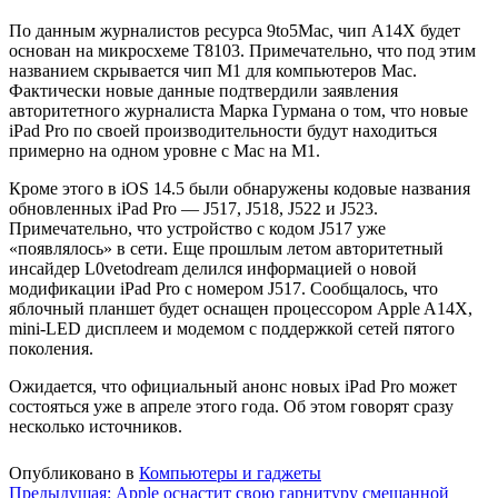
По данным журналистов ресурса 9to5Mac, чип A14X будет
основан на микросхеме T8103. Примечательно, что под этим
названием скрывается чип M1 для компьютеров Mac.
Фактически новые данные подтвердили заявления
авторитетного журналиста Марка Гурмана о том, что новые
iPad Pro по своей производительности будут находиться
примерно на одном уровне с Mac на M1.
Кроме этого в iOS 14.5 были обнаружены кодовые названия
обновленных iPad Pro — J517, J518, J522 и J523.
Примечательно, что устройство с кодом J517 уже
«появлялось» в сети. Еще прошлым летом авторитетный
инсайдер L0vetodream делился информацией о новой
модификации iPad Pro с номером J517. Сообщалось, что
яблочный планшет будет оснащен процессором Apple A14X,
mini-LED дисплеем и модемом с поддержкой сетей пятого
поколения.
Ожидается, что официальный анонс новых iPad Pro может
состояться уже в апреле этого года. Об этом говорят сразу
несколько источников.
Опубликовано в
Компьютеры и гаджеты
Навигация
Предыдущая:
Apple оснастит свою гарнитуру смешанной