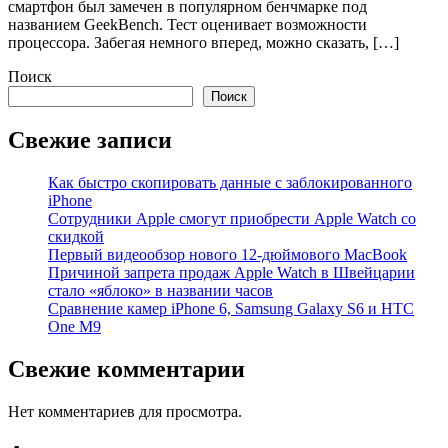
смартфон был замечен в популярном бенчмарке под
названием GeekBench. Тест оценивает возможности
процессора. Забегая немного вперед, можно сказать, […]
Поиск
Поиск
Свежие записи
Как быстро скопировать данные с заблокированного
iPhone
Сотрудники Apple смогут приобрести Apple Watch со
скидкой
Первый видеообзор нового 12-дюймового MacBook
Причиной запрета продаж Apple Watch в Швейцарии
стало «яблоко» в названии часов
Cравнение камер iPhone 6, Samsung Galaxy S6 и HTC
One M9
Свежие комментарии
Нет комментариев для просмотра.