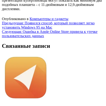
презентации купертиновцы могут показать как минимум два
подобных планшета – с 11-дюймовым и 12,9-дюймовым
дисплеями.
Опубликовано в
Компьютеры и гаджеты
Навигация
Предыдущая:
Появился способ, который позволяет легко
установить Windows 95 на Mac
по
Следующая:
Ошибка в Apple Online Store привела к утечке
записям
пользовательских данных
Связанные записи