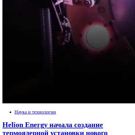
Наука и технологии
Helion Energy начала создание
термоядерной установки нового