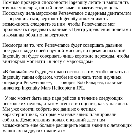
Помимо проверки способности Ingenuity летать и выполнять
точные маневры, пятый полет имел практическую цель.
Поскольку цель марсохода Perseverance с ядерным двигателем
— передвигаться, вертолет Ingenuity должен иметь
возможность следовать за ним, чтобы Perseverance мог
продолжать передавать данные в Центр управления полетами
и команды обратно на вертолет.
Несмотря на то, что Perseverance будет совершать дальние
поездки в ходе своей научной миссии, во время испытаний
Ingenuity он будет совершать лишь короткие переходы, чтобы
винтокрыл мог идти «в ногу с марсоходом».
«В ближайшем будущем план состоит в том, чтобы летать на
Ingenuity таким образом, чтобы не снижать темп научных
операций Perseverance», — говорит Боб Баларам, главный
инженер Ingenuity Mars Helicopter в JPL.
«У нас может быть еще пара рейсов в течение следующих
нескольких недель, и затем агентство оценит, как у нас дела.
Мы уже смогли собрать все данные о летных
характеристиках, которые мы изначально планировали
собрать. Демонстрация новых операций дает нам
возможность еще больше расширить наши знания о летающих
машинах на других планетах».