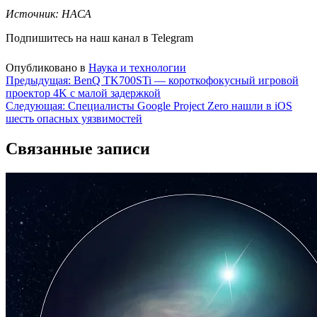
Источник: НАСА
Подпишитесь на наш канал в Telegram
Опубликовано в
Наука и технологии
Навигация
Предыдущая:
BenQ TK700STi — короткофокусный игровой
проектор 4K с малой задержкой
по
Следующая:
Специалисты Google Project Zero нашли в iOS
записям
шесть опасных уязвимостей
Связанные записи