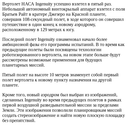
Вертолет НАСА Ingenuity успешно взлетел в пятый раз.
Небольшой автономный винтокрылый аппарат взлетел с поля
Братьев Райт в кратере Джезеро на Красной планете,
совершив 108-секундный полет, в ходе которого он совершил
путешествие в один конец к новому аэродрому,
расположенному в 129 метрах к югу.
Последний полет Ingenuity ознаменовал начало более
амбициозной фазы его программы испытаний. В то время как
предыдущие полеты были посвящены технологии
роботизированного вертолета, на новом этапе больше будут
рассмотрены возможные применения для будущих
планетарных миссий.
Пятый полет на высоте 10 метров знаменует собой первый
полет вертолета к новому пункту назначения на другой
планете.
Кроме того, новый аэродром был выбран из изображений,
сделанных Ingenuity во время предыдущих полетов в рамках
первой воздушной разведывательной миссии за пределами
Земли. Эти изображения позволили планировщикам миссий
создать стереоизображение и найти новую плоскую площадку
без препятствий.