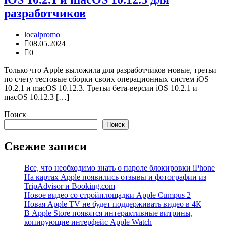
разработчиков
localpromo
08.05.2024
0
Только что Apple выложила для разработчиков новые, третьи
по счету тестовые сборки своих операционных систем iOS
10.2.1 и macOS 10.12.3. Третьи бета-версии iOS 10.2.1 и
macOS 10.12.3 […]
Поиск
Поиск
Свежие записи
Все, что необходимо знать о пароле блокировки iPhone
На картах Apple появились отзывы и фотографии из
TripAdvisor и Booking.com
Новое видео со стройплощадки Apple Cumpus 2
Новая Apple TV не будет поддерживать видео в 4К
В Apple Store появятся интерактивные витрины,
копирующие интерфейс Apple Watch