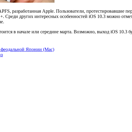
APFS, разработанная Apple. Пользователи, протестировавшие пе
FS+. Среди других интересных особенностей iOS 10.3 можно отм
е.
оится в начале или середине марта. Возможно, выход iOS 10.3 б
ос феодальной Японии (Mac)
но