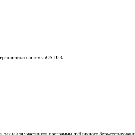
ерационной системы iOS 10.3.
в, так и для участников программы публичного бета-тестировани