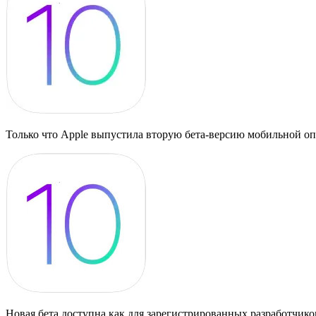
Только что Apple выпустила вторую бета-версию мобильной оп
Новая бета доступна как для зарегистрированных разработчико