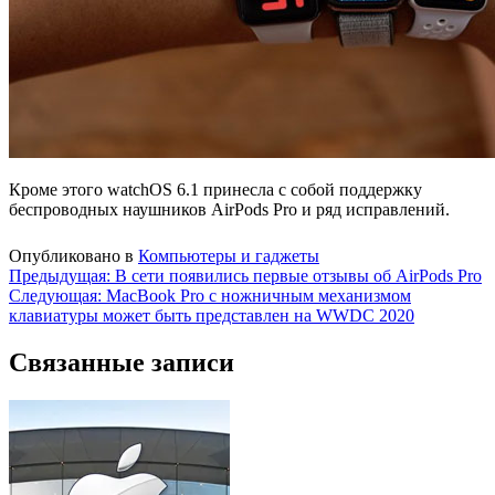
Кроме этого watchOS 6.1 принесла с собой поддержку
беспроводных наушников AirPods Pro и ряд исправлений.
Опубликовано в
Компьютеры и гаджеты
Навигация
Предыдущая:
В сети появились первые отзывы об AirPods Pro
Следующая:
MacBook Pro с ножничным механизмом
по
клавиатуры может быть представлен на WWDC 2020
записям
Связанные записи