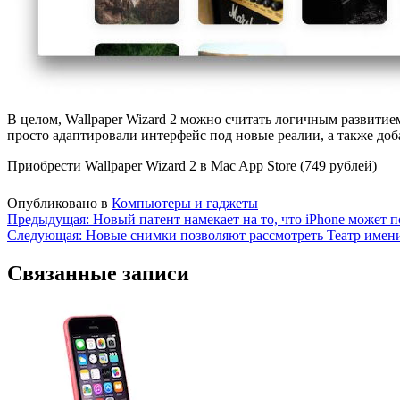
В целом, Wallpaper Wizard 2 можно считать логичным развити
просто адаптировали интерфейс под новые реалии, а также до
Приобрести Wallpaper Wizard 2 в Mac App Store (749 рублей)
Опубликовано в
Компьютеры и гаджеты
Навигация
Предыдущая:
Новый патент намекает на то, что iPhone может п
Следующая:
Новые снимки позволяют рассмотреть Театр имен
по
записям
Связанные записи