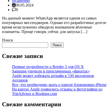
localpromo
09.05.2024
0
На данный момент WhatsApp является одним из самых
популярных мессенджеров. Однако его разработчики долгое
время незаслуженно обходили вниманием яблочные
планшеты. Проще говоря, сейчас для запуска […]
Поиск
Поиск
Свежие записи
Первые подробности о Reeder 3 для OS X
Samsung уличили в проплаченных «фанатах»
Apple может избежать штрафа в 530 миллионов
долларов
Все, что необходимо знать о пароле блокировки iPhone
На картах Apple появились отзывы и фотографии из
TripAdvisor и Booking.com
Свежие комментарии