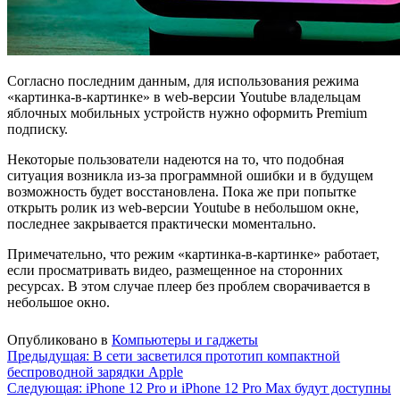
Согласно последним данным, для использования режима
«картинка-в-картинке» в web-версии Youtube владельцам
яблочных мобильных устройств нужно оформить Premium
подписку.
Некоторые пользователи надеются на то, что подобная
ситуация возникла из-за программной ошибки и в будущем
возможность будет восстановлена. Пока же при попытке
открыть ролик из web-версии Youtube в небольшом окне,
последнее закрывается практически моментально.
Примечательно, что режим «картинка-в-картинке» работает,
если просматривать видео, размещенное на сторонних
ресурсах. В этом случае плеер без проблем сворачивается в
небольшое окно.
Опубликовано в
Компьютеры и гаджеты
Навигация
Предыдущая:
В сети засветился прототип компактной
беспроводной зарядки Apple
по
Следующая:
iPhone 12 Pro и iPhone 12 Pro Max будут доступны