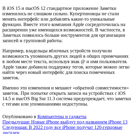
В iOS 15 и macOS 12 стандартное приложение Заметки
изменилось не слишком сильно. Купертиновцы не стали
менять интерфейс или добавлять какие-то уникальные
функции. Вместе этого компания Apple сосредоточилась на
расширении уже имеющихся возможностей. В частности, в
Заметках появилось больше инструментов для организации
записей и групповой работы.
Например, владельцы яблочных устройств получили
возможность упоминать других людей в общих примечаниях
в любом месте текста, используя знак @ и имя пользователя.
Apple также добавила поддержку тегов, которые можно легко
найти через новый интерфейс для поиска помеченных
заметок.
Именно эти изменения и мешают «обратной совместимости»
заметок. При попытке открыть записи на устройствах с iOS
14.5 и macOS Big Sur 11.3 система предупреждает, что заметки
с тегами или упоминаниями недоступны.
Опубликовано в
Компьютеры и гаджеты
Навигация
Предыдущая:
Новые iPhone выйдут под названием iPhone 13
Следующая:
В 2022 году все iPhone получат 120-герцовые
по
дисплеи