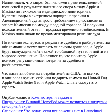
Напоминаем, что запрет был наложен правительственной
комиссией в результате патентного спора между Apple и
Masimo по технологии медицинского мониторинга.
Купертиновцы в экстренном порядке направили в
Апелляционный суд запрос с требованием приостановить
запрет Комиссии по международной торговле. И получили
положительный ответ — продажи временно возобновлены. В
Masimo пока никак не прокомментировали решение суда.
По мнению экспертов, в результате судебного разбирательства
обе компании могут потерять миллионы долларов, а Apple
будет вынуждена найти какой-то обходной путь или пойти на
мировое соглашение. Но важнее то, что по итогу Apple
понесет репутационные потери из-за судебного
разбирательства.
Что касается обычных потребителей из США, то все кто
планировал купить себе или подарить кому-то на Новый Год
Apple Watch Sеries 9 или Apple Watch Ultra 2 смогут это
сделать.
Опубликовано в
Компьютеры и гаджеты
Навигация
Предыдущая:
В новой HomePod может появиться изогнутый
сенсорный экран
по
Следующая:
Что делать если приложения нет в Launchpad.