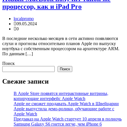
процессор, как и iPad Pro
localpromo
09.05.2024
0
В последние несколько месяцев в сети активно появляются
слухи и прогнозы относительно планов Apple по выпуску
ноутбука с собственным процессором на архитектуре ARM.
По данным […]
Поиск
Поиск
Свежие записи
В Apple Store появятся интерактивные витрины,
копирующие интерфейс Apple Watch
Apple не сможет продавать Apple Watch в Швейцарии
Apple выпустила демо-ролики, обучающие работе с
Apple Watch
Предзаказ на Apple Watch стартует 10 апреля в полночь
Samsung Galaxy S6 гнется легче, чем iPhone 6