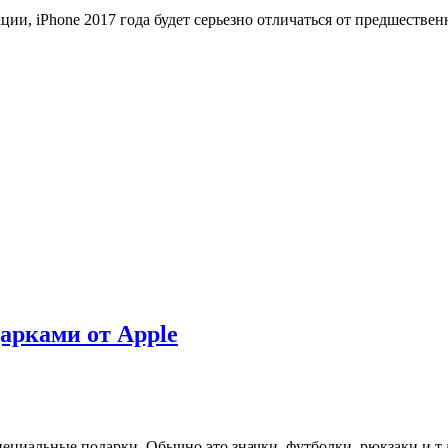
и, iPhone 2017 года будет серьезно отличаться от предшествен
арками от Apple
циальные подарки. Обычно это значки, футболки, рюкзаки и т.д