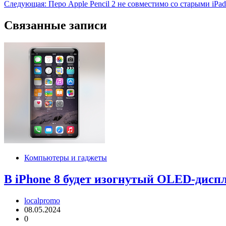
Следующая:
Перо Apple Pencil 2 не совместимо со старыми iPad
по
записям
Связанные записи
Компьютеры и гаджеты
В iPhone 8 будет изогнутый OLED-диспл
localpromo
08.05.2024
0