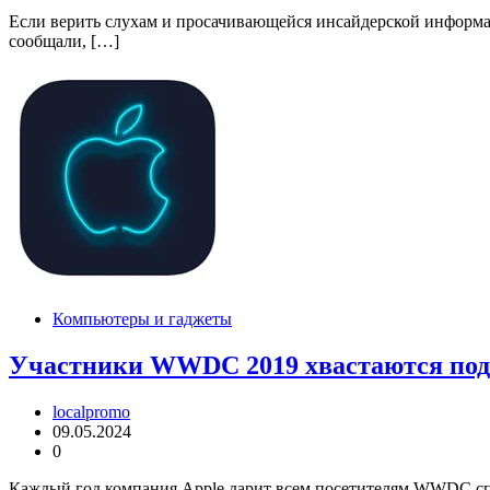
Если верить слухам и просачивающейся инсайдерской информаци
сообщали, […]
Компьютеры и гаджеты
Участники WWDC 2019 хвастаются под
localpromo
09.05.2024
0
Каждый год компания Apple дарит всем посетителям WWDC спе