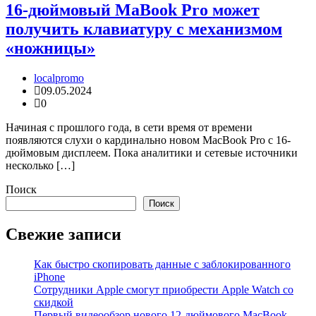
16-дюймовый MaBook Pro может
получить клавиатуру с механизмом
«ножницы»
localpromo
09.05.2024
0
Начиная с прошлого года, в сети время от времени
появляются слухи о кардинально новом MacBook Pro с 16-
дюймовым дисплеем. Пока аналитики и сетевые источники
несколько […]
Поиск
Поиск
Свежие записи
Как быстро скопировать данные с заблокированного
iPhone
Сотрудники Apple смогут приобрести Apple Watch со
скидкой
Первый видеообзор нового 12-дюймового MacBook