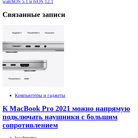
записям
watchOS 5.1 и tvOS 12.1
Связанные записи
Компьютеры и гаджеты
К MacBook Pro 2021 можно напрямую
подключать наушники с большим
сопротивлением
localpromo