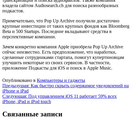
транскрибации и поиска аудиофайлов. Также компания
владела сайтом Audiosearch.ch для поиска разнообразных
подкастов.
Примечательно, что Pop Up Archive получили достаточно
крупные инвестиции от таких крупных фондов как Bloomberg
Beta и 500 Startups. Последние вкладывают средства в
перспективные компании.
Зачем конкретно компания Apple приобрела Pop Up Archive
сейчас неизвестно. Есть предположение, что наработки,
сделанные сотрудниками стартапа, помогут купертиновцам
улучшить некоторые из своих сервисов. В частности,
приложение Подкасты для iOS и поиск в Apple Music.
Опубликовано в
Компьютеры и гаджеты
Навигация
Предыдущая:
Как быстро скрыть содержимое уведомлений на
iPhone и iPad
по
Следующая:
Под управлением iOS 11 работает 59% всех
записям
iPhone, iPad и iPod touch
Связанные записи