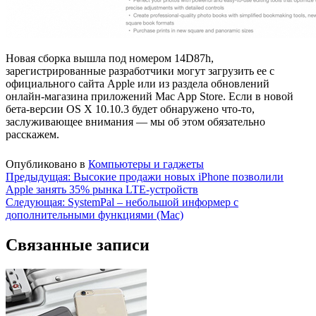
Новая сборка вышла под номером 14D87h,
зарегистрированные разработчики могут загрузить ее с
официального сайта Apple или из раздела обновлений
онлайн-магазина приложений Mac App Store. Если в новой
бета-версии OS X 10.10.3 будет обнаружено что-то,
заслуживающее внимания — мы об этом обязательно
расскажем.
Опубликовано в
Компьютеры и гаджеты
Навигация
Предыдущая:
Высокие продажи новых iPhone позволили
Apple занять 35% рынка LTE-устройств
по
Следующая:
SystemPal – небольшой информер с
записям
дополнительными функциями (Mac)
Связанные записи