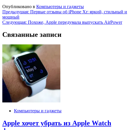
Опубликовано в
Компьютеры и гаджеты
Навигация
Предыдущая:
Первые отзывы об iPhone Xr: яркий, стильный и
мощный
по
Следующая:
Похоже, Apple передумала выпускать AirPower
записям
Связанные записи
Компьютеры и гаджеты
Apple хочет убрать из Apple Watch