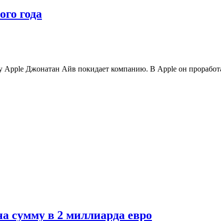
ого года
ну Apple Джонатан Айв покидает компанию. В Apple он проработ
а сумму в 2 миллиарда евро