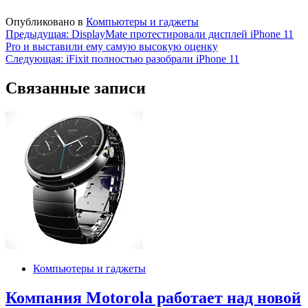
Опубликовано в
Компьютеры и гаджеты
Навигация
Предыдущая:
DisplayMate протестировали дисплей iPhone 11
Pro и выставили ему самую высокую оценку
по
Следующая:
iFixit полностью разобрали iPhone 11
записям
Связанные записи
Компьютеры и гаджеты
Компания Motorola работает над новой