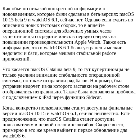
Как обычно никакой конкретной информации о
нововведениях, которые были сделаны в бета-версиях macOS
10.15 beta 9 и watchOS 6.1, сейчас нет. Однако если судить по
описанию новых тестовых сборок, то в апдейте
операционной системы для яблочных умных часов
купертиновцы сосредоточились в первую очередь на
повышении производительности Apple Watch. Также есть
информация, что в watchOS 6.1 были устранены мелкие
недочеты и баги, которые мешали стабильной работе
приложений.
Что касается macOS Catalina beta 9, то тут купертиновцы не
только уделили внимание стабильности операционной
системы, но также исправили ряд багов. Например, был
устранен недочет, из-за которого заставки на рабочем столе
отображались неправильно. Также была исправлена проблема
с подключением к iPad через функцию Sidecar.
Когда конкретно пользователям станут доступны финальные
версии macOS 10.15 и watchOS 6.1, сейчас неизвестно. Есть
предположение, что macOS Catalina станет доступна
пользователям в первой половине октября. Скорее всего,
примерно в это же время выйдет и первое обновление для
watchOS 6.