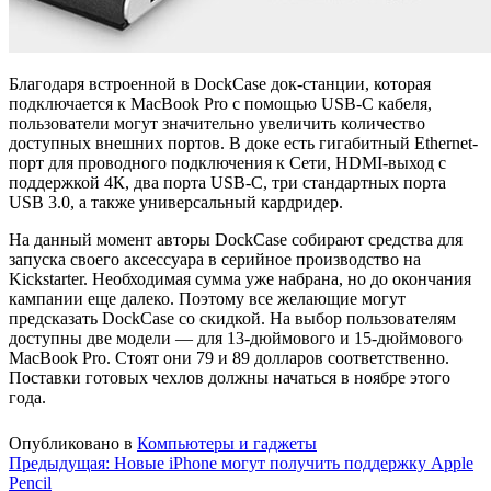
Благодаря встроенной в DockCase док-станции, которая
подключается к MacBook Pro с помощью USB-C кабеля,
пользователи могут значительно увеличить количество
доступных внешних портов. В доке есть гигабитный Ethernet-
порт для проводного подключения к Сети, HDMI-выход с
поддержкой 4К, два порта USB-C, три стандартных порта
USB 3.0, а также универсальный кардридер.
На данный момент авторы DockCase собирают средства для
запуска своего аксессуара в серийное производство на
Kickstarter. Необходимая сумма уже набрана, но до окончания
кампании еще далеко. Поэтому все желающие могут
предсказать DockCase со скидкой. На выбор пользователям
доступны две модели — для 13-дюймового и 15-дюймового
MacBook Pro. Стоят они 79 и 89 долларов соответственно.
Поставки готовых чехлов должны начаться в ноябре этого
года.
Опубликовано в
Компьютеры и гаджеты
Навигация
Предыдущая:
Новые iPhone могут получить поддержку Apple
Pencil