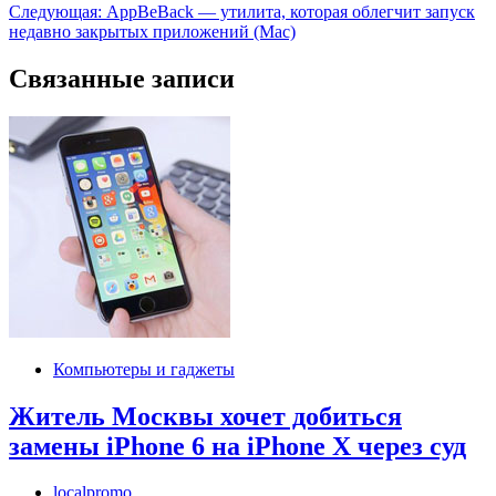
по
Следующая:
AppBeBack — утилита, которая облегчит запуск
записям
недавно закрытых приложений (Mac)
Связанные записи
Компьютеры и гаджеты
Житель Москвы хочет добиться
замены iPhone 6 на iPhone X через суд
localpromo