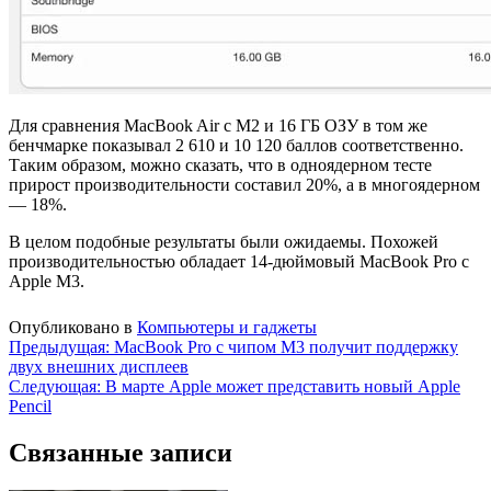
Для сравнения MacBook Air с M2 и 16 ГБ ОЗУ в том же
бенчмарке показывал 2 610 и 10 120 баллов соответственно.
Таким образом, можно сказать, что в одноядерном тесте
прирост производительности составил 20%, а в многоядерном
— 18%.
В целом подобные результаты были ожидаемы. Похожей
производительностью обладает 14-дюймовый MacBook Pro с
Apple M3.
Опубликовано в
Компьютеры и гаджеты
Навигация
Предыдущая:
MacBook Pro с чипом M3 получит поддержку
двух внешних дисплеев
по
Следующая:
В марте Apple может представить новый Apple
записям
Pencil
Связанные записи