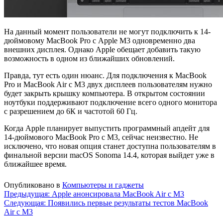
На данный момент пользователи не могут подключить к 14-
дюймовому MacBook Pro с Apple M3 одновременно два
внешних дисплея. Однако Apple обещает добавить такую
возможность в одном из ближайших обновлений.
Правда, тут есть один нюанс. Для подключения к MacBook
Pro и MacBook Air с M3 двух дисплеев пользователям нужно
будет закрыть крышку компьютера. В открытом состоянии
ноутбуки поддерживают подключение всего одного монитора
с разрешением до 6К и частотой 60 Гц.
Когда Apple планирует выпустить программный апдейт для
14-дюймового MacBook Pro с M3, сейчас неизвестно. Не
исключено, что новая опция станет доступна пользователям в
финальной версии macOS Sonoma 14.4, которая выйдет уже в
ближайшее время.
Опубликовано в
Компьютеры и гаджеты
Навигация
Предыдущая:
Apple анонсировала MacBook Air с M3
Следующая:
Появились первые результаты тестов MacBook
по
Air c M3
записям