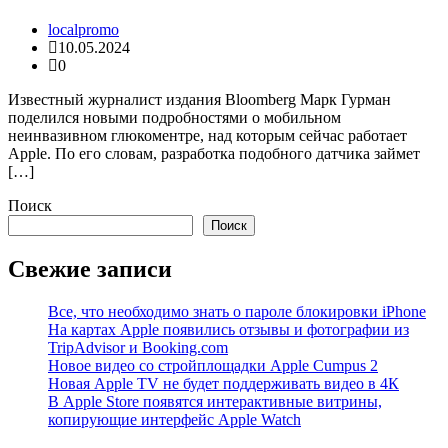
localpromo
10.05.2024
0
Известный журналист издания Bloomberg Марк Гурман
поделился новыми подробностями о мобильном
неинвазивном глюкоментре, над которым сейчас работает
Apple. По его словам, разработка подобного датчика займет
[…]
Поиск
Поиск
Свежие записи
Все, что необходимо знать о пароле блокировки iPhone
На картах Apple появились отзывы и фотографии из
TripAdvisor и Booking.com
Новое видео со стройплощадки Apple Cumpus 2
Новая Apple TV не будет поддерживать видео в 4К
В Apple Store появятся интерактивные витрины,
копирующие интерфейс Apple Watch