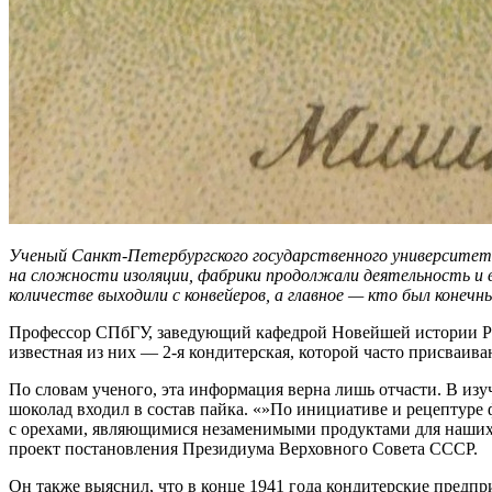
Ученый Санкт-Петербургского государственного университет
на сложности изоляции, фабрики продолжали деятельность и в
количестве выходили с конвейеров, а главное — кто был коне
Профессор СПбГУ, заведующий кафедрой Новейшей истории Рос
известная из них — 2-я кондитерская, которой часто присваи
По словам ученого, эта информация верна лишь отчасти. В из
шоколад входил в состав пайка. «»По инициативе и рецептуре
с орехами, являющимися незаменимыми продуктами для наших 
проект постановления Президиума Верховного Совета СССР.
Он также выяснил, что в конце 1941 года кондитерские предп