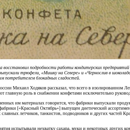
а восстановил подробности работы кондитерских предприятий 
ыпускали трюфели, «Мишку на Севере» и «Чернослив в шоколаде»
чным потребителем блокадных сладостей.
сии Михаил Ходяков рассказал, что всего в изолированном Лен
вают главную роль в снабжении конфетами исключительно руковод
ученных им материалах говорится, что фабрики выпускали проду
 фабрики [«Красный Октябрь»] выпущен диетический ассортимен
славных летчиков, танкистов, подводников и других частей Кр
риятия испытывали нехватку сахара, муки и некоторых других к