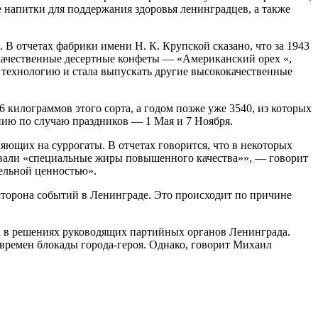
 напитки для поддержания здоровья ленинградцев, а также
В отчетах фабрики имени Н. К. Крупской сказано, что за 1943
окачественные десертные конфеты — «Американский орех «,
ю технологию и стала выпускать другие высококачественные
 килограммов этого сорта, а годом позже уже 3540, из которых
ению по случаю праздников — 1 Мая и 7 Ноября.
яющих на суррогаты. В отчетах говорится, что в некоторых
зовали «специальные жиры повышенного качества»», — говорит
тельной ценностью».
торона событий в Ленинграде. Это происходит по причине
а в решениях руководящих партийных органов Ленинграда.
времен блокады города-героя. Однако, говорит Михаил