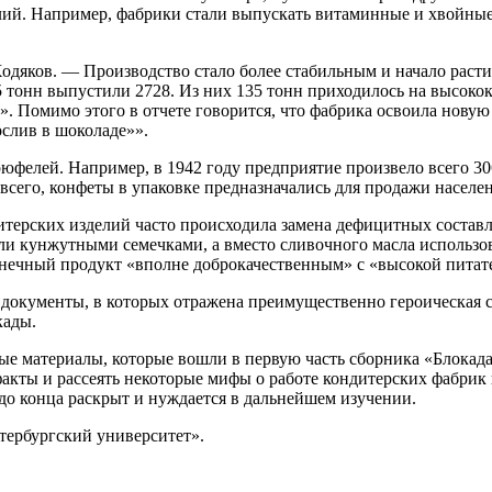
елий. Например, фабрики стали выпускать витаминные и хвойные
яков. — Производство стало более стабильным и начало расти. 
5 тонн выпустили 2728. Из них 135 тонн приходилось на высок
». Помимо этого в отчете говорится, что фабрика освоила нову
слив в шоколаде»».
юфелей. Например, в 1942 году предприятие произвело всего 306
 всего, конфеты в упаковке предназначались для продажи насел
итерских изделий часто происходила замена дефицитных составл
нили кунжутными семечками, а вместо сливочного масла исполь
конечный продукт «вполне доброкачественным» с «высокой пита
документы, в которых отражена преимущественно героическая с
кады.
ые материалы, которые вошли в первую часть сборника «Блокад
акты и рассеять некоторые мифы о работе кондитерских фабрик 
до конца раскрыт и нуждается в дальнейшем изучении.
тербургский университет».