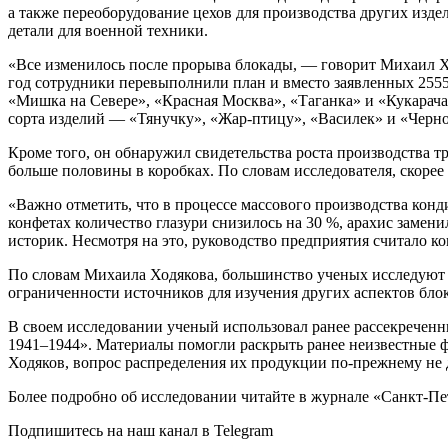
а также переоборудование цехов для производства других изд
детали для военной техники.
«Все изменилось после прорыва блокады, — говорит Михаил Ход
год сотрудники перевыполнили план и вместо заявленных 255
«Мишка на Севере», «Красная Москва», «Таганка» и «Кукарача
сорта изделий — «Тянучку», «Жар-птицу», «Василек» и «Черно
Кроме того, он обнаружил свидетельства роста производства тр
больше половины в коробках. По словам исследователя, скорее
«Важно отметить, что в процессе массового производства конд
конфетах количество глазури снизилось на 30 %, арахис заме
историк. Несмотря на это, руководство предприятия считало 
По словам Михаила Ходякова, большинство ученых исследуют 
ограниченности источников для изучения других аспектов бло
В своем исследовании ученый использовал ранее рассекреченн
1941–1944». Материалы помогли раскрыть ранее неизвестные ф
Ходяков, вопрос распределения их продукции по-прежнему не 
Более подробно об исследовании читайте в журнале «Санкт-Пе
Подпишитесь на наш канал в Telegram