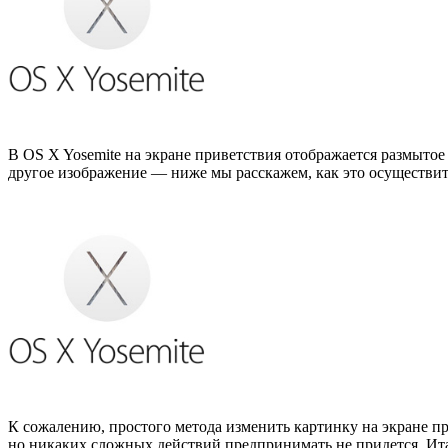
В OS X Yosemite на экране приветствия отображается размытое 
другое изображение — ниже мы расскажем, как это осуществит
К сожалению, простого метода изменить картинку на экране п
но никаких сложных действий предпринимать не придется. Ита