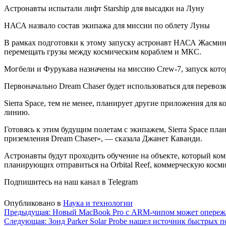
Астронавты испытали лифт Starship для высадки на Луну
НАСА назвало состав экипажа для миссии по облету Луны
В рамках подготовки к этому запуску астронавт НАСА Жасмин 
перемещать грузы между космическим кораблем и МКС.
Могбели и Фурукава назначены на миссию Crew-7, запуск котор
Первоначально Dream Chaser будет использоваться для перево
Sierra Space, тем не менее, планирует другие приложения для
линию.
Готовясь к этим будущим полетам с экипажем, Sierra Space пл
приземления Dream Chaser», — сказала Джанет Каванди.
Астронавты будут проходить обучение на объекте, который ком
планирующих отправиться на Orbital Reef, коммерческую космиче
Подпишитесь на наш канал в Telegram
Опубликовано в
Наука и технологии
Навигация
Предыдущая:
Новый MacBook Pro с ARM-чипом может опережа
Следующая:
Зонд Parker Solar Probe нашел источник быстрых 