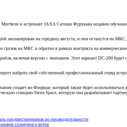
Могбели и астронавт JAXA Сатоши Фурукава недавно обучались р
ой запланирован на середину августа, и они останутся на МКС д
зки грузов на МКС и обратно в рамках контракта на коммерческ
 корабля, включая версию с экипажем. Этот вариант DC-200 буде
анирует набрать свой собственный профессиональный отряд астр
пания создает во Флориде, который также будет использоваться 
скую станцию ​​Sierra Space, которую она разрабатывает партнер
ть предшественников по прозводительности
порывов солнечного ветра