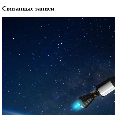
по
записям
Связанные записи