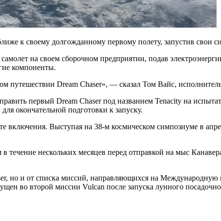
г ближе к своему долгожданному первому полету, запустив свои 
 самолет на своем сборочном предприятии, подав электроэнергию
гие компоненты.
ом путешествии Dream Chaser», — сказал Том Вайс, исполнительн
отправить первый Dream Chaser под названием Tenacity на испы
для окончательной подготовки к запуску.
сте включения. Выступая на 38-м космическом симпозиуме в апрел
ам в течение нескольких месяцев перед отправкой на мыс Канаве
aser, но и от списка миссий, направляющихся на Международную к
апущен во второй миссии Vulcan после запуска лунного посадочно