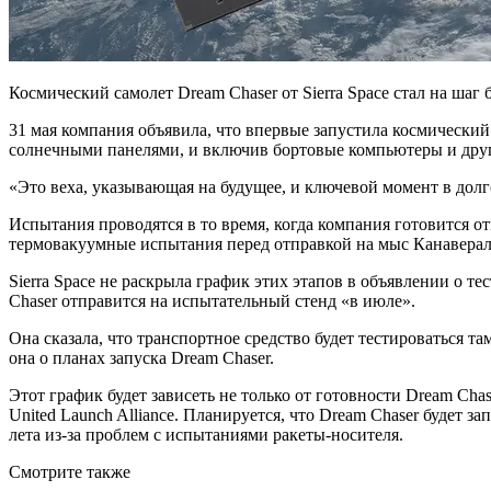
Космический самолет Dream Chaser от Sierra Space стал на ша
31 мая компания объявила, что впервые запустила космический
солнечными панелями, и включив бортовые компьютеры и дру
«Это веха, указывающая на будущее, и ключевой момент в долг
Испытания проводятся в то время, когда компания готовится 
термовакуумные испытания перед отправкой на мыс Канаверал 
Sierra Space не раскрыла график этих этапов в объявлении о те
Chaser отправится на испытательный стенд «в июле».
Она сказала, что транспортное средство будет тестироваться т
она о планах запуска Dream Chaser.
Этот график будет зависеть не только от готовности Dream Ch
United Launch Alliance. Планируется, что Dream Chaser будет з
лета из-за проблем с испытаниями ракеты-носителя.
Смотрите также