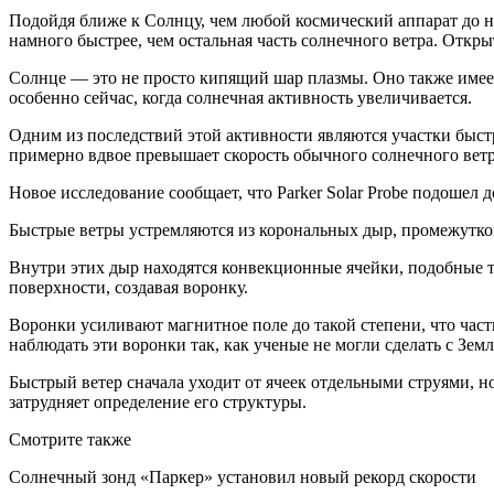
Подойдя ближе к Солнцу, чем любой космический аппарат до не
намного быстрее, чем остальная часть солнечного ветра. Отк
Солнце — это не просто кипящий шар плазмы. Оно также имее
особенно сейчас, когда солнечная активность увеличивается.
Одним из последствий этой активности являются участки быстр
примерно вдвое превышает скорость обычного солнечного ветр
Новое исследование сообщает, что Parker Solar Probe подошел 
Быстрые ветры устремляются из корональных дыр, промежутков
Внутри этих дыр находятся конвекционные ячейки, подобные те
поверхности, создавая воронку.
Воронки усиливают магнитное поле до такой степени, что част
наблюдать эти воронки так, как ученые не могли сделать с Земл
Быстрый ветер сначала уходит от ячеек отдельными струями, н
затрудняет определение его структуры.
Смотрите также
Солнечный зонд «Паркер» установил новый рекорд скорости