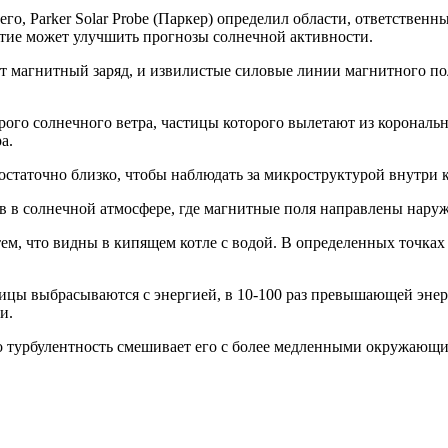
го, Parker Solar Probe (Паркер) определил области, ответствен
рытие может улучшить прогнозы солнечной активности.
т магнитный заряд, и извилистые силовые линии магнитного по
ого солнечного ветра, частицы которого вылетают из корональн
а.
достаточно близко, чтобы наблюдать за микроструктурой внутри 
 в солнечной атмосфере, где магнитные поля направлены наруж
м, что видны в кипящем котле с водой. В определенных точках 
ицы выбрасываются с энергией, в 10-100 раз превышающей энерг
и.
о турбулентность смешивает его с более медленными окружающими