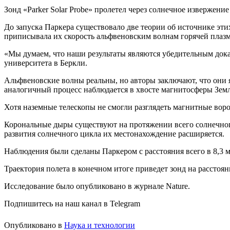
Зонд «Parker Solar Probe» пролетел через солнечное извержение
До запуска Паркера существовало две теории об источнике эти
приписывала их скорость альфвеновским волнам горячей плазмы.
«Мы думаем, что наши результаты являются убедительным дока
университета в Беркли.
Альфвеновские волны реальны, но авторы заключают, что они
аналогичный процесс наблюдается в хвосте магнитосферы Зем
Хотя наземные телескопы не смогли разглядеть магнитные вор
Корональные дыры существуют на протяжении всего солнечного
развития солнечного цикла их местонахождение расширяется.
Наблюдения были сделаны Паркером с расстояния всего в 8,3 
Траектория полета в конечном итоге приведет зонд на рассто
Исследование было опубликовано в журнале Nature.
Подпишитесь на наш канал в Telegram
Опубликовано в
Наука и технологии