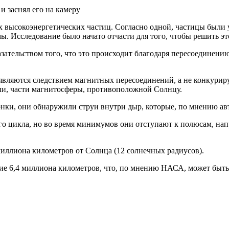
 и заснял его на камеру
х высокоэнергетических частиц. Согласно одной, частицы были 
 Исследование было начато отчасти для того, чтобы решить этот
зательством того, что это происходит благодаря пересоединен
 являются следствием магнитных пересоединений, а не конкури
ли, части магнитосферы, противоположной Солнцу.
онки, они обнаружили струи внутри дыр, которые, по мнению ав
 цикла, но во время минимумов они отступают к полюсам, напр
миллиона километров от Солнца (12 солнечных радиусов).
яние 6,4 миллиона километров, что, по мнению НАСА, может быть