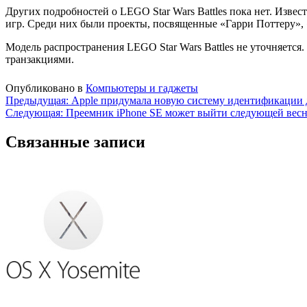
Других подробностей о LEGO Star Wars Battles пока нет. Извес
игр. Среди них были проекты, посвященные «Гарри Поттеру»,
Модель распространения LEGO Star Wars Battles не уточняетс
транзакциями.
Опубликовано в
Компьютеры и гаджеты
Навигация
Предыдущая:
Apple придумала новую систему идентификации 
Следующая:
Преемник iPhone SE может выйти следующей вес
по
записям
Связанные записи