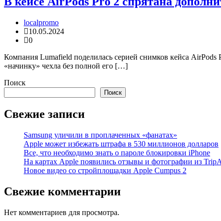
В кейсе AirPods Pro 2 спрятана дополн
localpromo
10.05.2024
0
Компания Lumafield поделилась серией снимков кейса AirPods
«начинку» чехла без полной его […]
Поиск
Поиск
Свежие записи
Samsung уличили в проплаченных «фанатах»
Apple может избежать штрафа в 530 миллионов долларов
Все, что необходимо знать о пароле блокировки iPhone
На картах Apple появились отзывы и фотографии из TripA
Новое видео со стройплощадки Apple Cumpus 2
Свежие комментарии
Нет комментариев для просмотра.