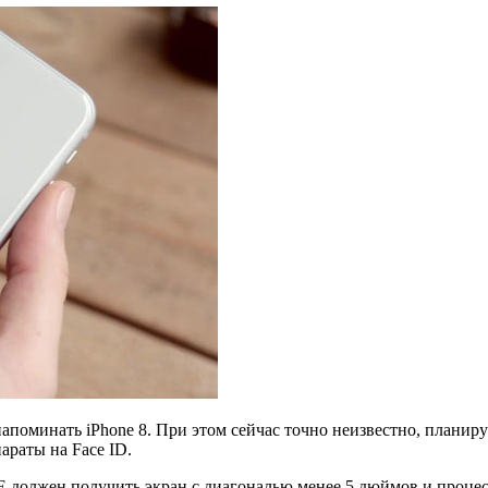
напоминать iPhone 8. При этом сейчас точно неизвестно, плани
араты на Face ID.
SE должен получить экран с диагональю менее 5 дюймов и процес