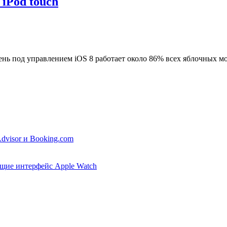
 iPod touch
ень под управлением iOS 8 работает около 86% всех яблочных м
dvisor и Booking.com
ющие интерфейс Apple Watch