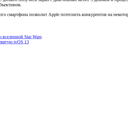
бъективом.
гого смартфона позволит Apple потеснить конкурентов на некот
 вселенной Star Wars
евятую tvOS 13