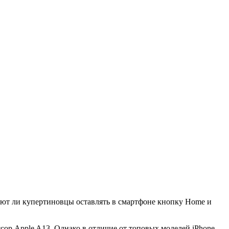
руют ли купертиновцы оставлять в смартфоне кнопку Home и
сор Apple A13. Однако в отличие от топовых моделей iPhone