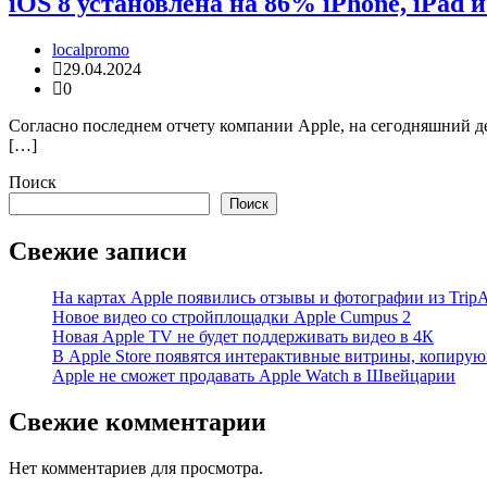
iOS 8 установлена на 86% iPhone, iPad и
localpromo
29.04.2024
0
Согласно последнем отчету компании Apple, на сегодняшний д
[…]
Поиск
Поиск
Свежие записи
На картах Apple появились отзывы и фотографии из TripA
Новое видео со стройплощадки Apple Cumpus 2
Новая Apple TV не будет поддерживать видео в 4К
В Apple Store появятся интерактивные витрины, копиру
Apple не сможет продавать Apple Watch в Швейцарии
Свежие комментарии
Нет комментариев для просмотра.