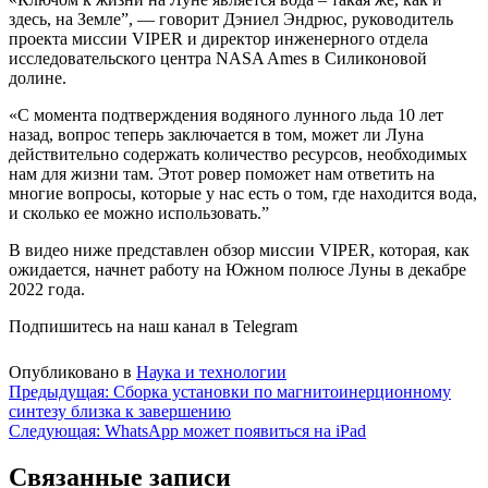
здесь, на Земле”, — говорит Дэниел Эндрюс, руководитель
проекта миссии VIPER и директор инженерного отдела
исследовательского центра NASA Ames в Силиконовой
долине.
«С момента подтверждения водяного лунного льда 10 лет
назад, вопрос теперь заключается в том, может ли Луна
действительно содержать количество ресурсов, необходимых
нам для жизни там. Этот ровер поможет нам ответить на
многие вопросы, которые у нас есть о том, где находится вода,
и сколько ее можно использовать.”
В видео ниже представлен обзор миссии VIPER, которая, как
ожидается, начнет работу на Южном полюсе Луны в декабре
2022 года.
Подпишитесь на наш канал в Telegram
Опубликовано в
Наука и технологии
Навигация
Предыдущая:
Сборка установки по магнитоинерционному
синтезу близка к завершению
по
Следующая:
WhatsApp может появиться на iPad
записям
Связанные записи