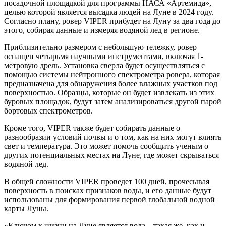
посадочной площадкой для программы НАСА «Артемида»,
целью которой является высадка людей на Луне в 2024 году.
Согласно плану, ровер VIPER прибудет на Луну за два года до
этого, собирая данные и измеряя водяной лед в регионе.
Приблизительно размером с небольшую тележку, ровер
оснащен четырьмя научными инструментами, включая 1-
метровую дрель. Установка сверла будет осуществляться с
помощью системы нейтронного спектрометра ровера, которая
предназначена для обнаружения более влажных участков под
поверхностью. Образцы, которые он будет извлекать из этих
буровых площадок, будут затем анализироваться другой парой
бортовых спектрометров.
Кроме того, VIPER также будет собирать данные о
разнообразии условий почвы и о том, как на них могут влиять
свет и температура. Это может помочь сообщить ученым о
других потенциальных местах на Луне, где может скрываться
водяной лед.
В общей сложности VIPER проведет 100 дней, прочесывая
поверхность в поисках признаков воды, и его данные будут
использованы для формирования первой глобальной водной
карты Луны.
«Ключом к жизни на Луне является вода – такая же, как и