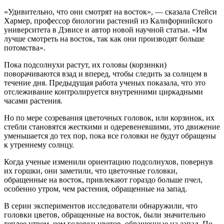
«Удивительно, что они смотрят на восток», — сказала Стейси
Хармер, профессор биологии растений из Калифорнийского
университета в Дэвисе и автор новой научной статьи. «Им
лучше смотреть на восток, так как они производят больше
потомства».
Пока подсолнухи растут, их головы (корзинки)
поворачиваются взад и вперед, чтобы следить за солнцем в
течение дня. Предыдущая работа ученых показала, что это
отслеживание контролируется внутренними циркадными
часами растения.
Но по мере созревания цветочных головок, или корзинок, их
стебли становятся жесткими и одеревеневшими, это движение
уменьшается до тех пор, пока все головки не будут обращены
к утреннему солнцу.
Когда ученые изменили ориентацию подсолнухов, повернув
их горшки, они заметили, что цветочные головки,
обращенные на восток, привлекают гораздо больше пчел,
особенно утром, чем растения, обращенные на запад.
В серии экспериментов исследователи обнаружили, что
головки цветов, обращенные на восток, были значительно
теплее утром, чем головки цветов, обращенные на запад. По