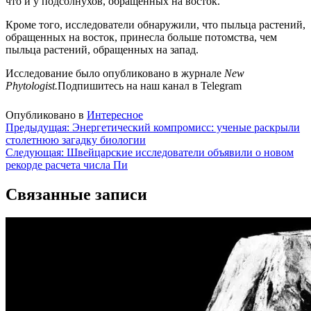
что и у подсолнухов, обращенных на восток.
Кроме того, исследователи обнаружили, что пыльца растений,
обращенных на восток, принесла больше потомства, чем
пыльца растений, обращенных на запад.
Исследование было опубликовано в журнале
New
Phytologist.
Подпишитесь на наш канал в Telegram
Опубликовано в
Интересное
Навигация
Предыдущая:
Энергетический компромисс: ученые раскрыли
столетнюю загадку биологии
по
Следующая:
Швейцарские исследователи объявили о новом
записям
рекорде расчета числа Пи
Связанные записи