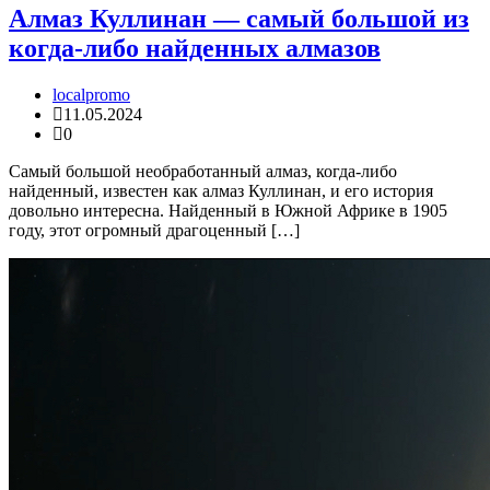
Алмаз Куллинан — самый большой из
когда-либо найденных алмазов
localpromo
11.05.2024
0
Самый большой необработанный алмаз, когда-либо
найденный, известен как алмаз Куллинан, и его история
довольно интересна. Найденный в Южной Африке в 1905
году, этот огромный драгоценный […]