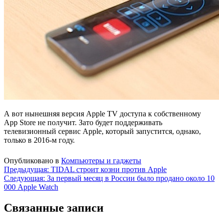
А вот нынешняя версия Apple TV доступа к собственному
App Store не получит. Зато будет поддерживать
телевизионный сервис Apple, который запустится, однако,
только в 2016-м году.
Опубликовано в
Компьютеры и гаджеты
Навигация
Предыдущая:
TIDAL строит козни против Apple
Следующая:
За первый месяц в России было продано около 10
по
000 Apple Watch
записям
Связанные записи