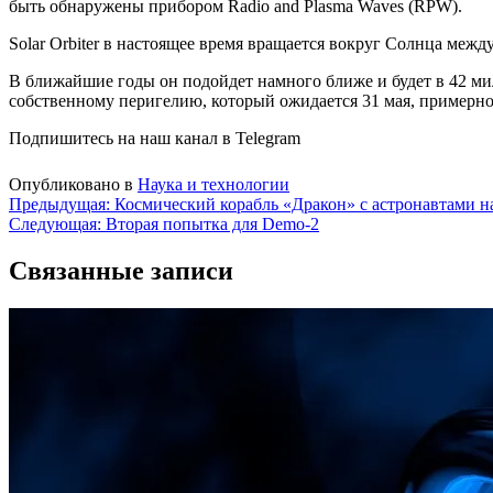
быть обнаружены прибором Radio and Plasma Waves (RPW).
Solar Orbiter в настоящее время вращается вокруг Солнца меж
В ближайшие годы он подойдет намного ближе и будет в 42 м
собственному перигелию, который ожидается 31 мая, примерно
Подпишитесь на наш канал в Telegram
Опубликовано в
Наука и технологии
Навигация
Предыдущая:
Космический корабль «Дракон» с астронавтами на
Следующая:
Вторая попытка для Demo-2
по
записям
Связанные записи