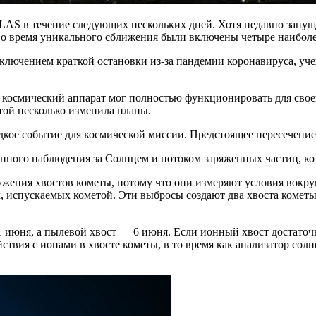
ATLAS в течение следующих нескольких дней. Хотя недавно запу
 во время уникального сближения были включены четыре наибол
а исключением краткой остановки из-за пандемии коронавируса, 
бы космический аппарат мог полностью функционировать для сво
той несколько изменила планы.
дкое событие для космической миссии. Предстоящее пересечение
ионного наблюдения за Солнцем и потоком заряженных частиц, к
ужения хвостов кометы, потому что они измеряют условия вокру
 испускаемых кометой. Эти выбросы создают два хвоста кометы:
 1 июня, а пылевой хвост — 6 июня. Если ионный хвост достат
ствия с ионами в хвосте кометы, в то время как анализатор сол