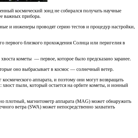
щенный космический зонд не собирался получать научные
ее важных прибора.
ученые и инженеры проводят серию тестов и процедур настройки,
его первого близкого прохождения Солнца или перигелия в
 хвоста кометы — первое, которое было предсказано заранее.
оторые оно выбрасывает в космос — солнечный ветер.
г космического аппарата, и поэтому они могут возвращать
 хвост пыли, который остается на орбите кометы, и ионный
очно плотный, магнитометр аппарата (MAG) может обнаружить
нечного ветра (SWA) может непосредственно захватить