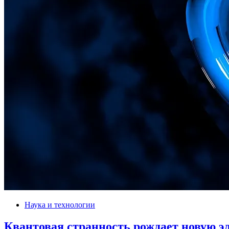
Наука и технологии
Квантовая странность рождает новую э