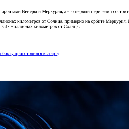
ду орбитами Венеры и Меркурия, а его первый перигелий состои
иллионах километров от Солнца, примерно на орбите Меркурия.
 в 37 миллионах километров от Солнца.
 борту приготовился к старту