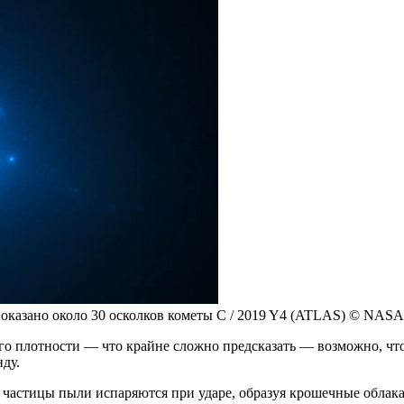
показано около 30 осколков кометы C / 2019 Y4 (ATLAS) © NASA,
т его плотности — что крайне сложно предсказать — возможно, ч
ду.
ми частицы пыли испаряются при ударе, образуя крошечные облак