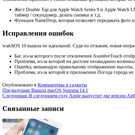
Жест Double Tap для Apple Watch Series 9 и Apple Watch 
таймер / секундомер, делать снимки и т.д.
Функция NameDrop, которая позволяет передавать фото и 
Исправления ошибок
watchOS 10 вышла не идеальной. Судя по отзывам, новая опер
Баг, из-за которого после отключения AssistiveTouch ото
Проблема, из-за которой на дисплее неожиданно возника
Ошибку, мешающую правильному отображению высоты.
Проблема, из-за которой в приложении Погода города не 
Опубликовано в
Компьютеры и гаджеты
Навигация
Предыдущая:
Вышла macOS Sonoma 14.1
Следующая:
В следующем году Apple выпустит две версии AirP
по
записям
Связанные записи