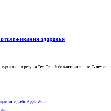
я отслеживания здоровья
 журналистам ресурса TechCrunch большое интервью. В нем он на
ющие интерфейс Apple Watch
 Watch